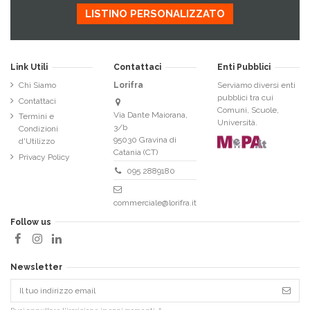
LISTINO PERSONALIZZATO
Link Utili
Contattaci
Enti Pubblici
Chi Siamo
Lorifra
Serviamo diversi enti
pubblici tra cui
Contattaci
Comuni, Scuole,
Via Dante Maiorana,
Termini e
Università.
3/b
Condizioni
95030 Gravina di
d'Utilizzo
Catania (CT)
Privacy Policy
095 2889180
commerciale@lorifra.it
Follow us
Newsletter