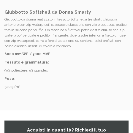
Giubbotto Softshell da Donna Smarty
Giubbotto da donna realizzato in tessuto Softshell a tre strati, chiusura
anteriore con zip waterproof, cappuccio staccabile con zip e coulisse, pratico
foro in silicone per cuffie. Un taschino a filetto al petto destro chiuso con zip
waterproof verticale e profilo rifrangente, due tasche inferiori a filetto chiuse
con zip waterproof, carré e foro di aerazione su schiena, polsi profilati con
bordo elastico, inserti di colore a contrasto.
6000 mm WP / 3000 MVP
Tessuto e grammatura:
95% poliestere, 5% spandex
Peso
:
320 g/m²
Acquisti in quantità? Richiedi il tuo