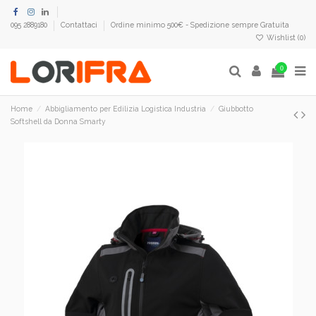
095 2889180
Contattaci
Ordine minimo 500€ - Spedizione sempre Gratuita
Wishlist (
0
)
0
Home
Abbigliamento per Edilizia Logistica Industria
Giubbotto
Softshell da Donna Smarty