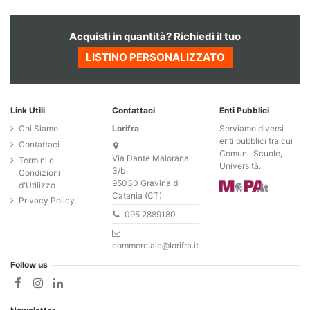
Acquisti in quantità? Richiedi il tuo
LISTINO PERSONALIZZATO
Link Utili
Contattaci
Enti Pubblici
Chi Siamo
Lorifra
Serviamo diversi
enti pubblici tra cui
Contattaci
Comuni, Scuole,
Via Dante Maiorana,
Termini e
Università.
3/b
Condizioni
95030 Gravina di
d'Utilizzo
Catania (CT)
Privacy Policy
095 2889180
commerciale@lorifra.it
Follow us