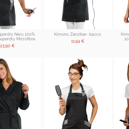
Superdry Nero 100%
Kimono Zanzibar- Isacco
Kim
Superdry Microfibra
10
11,94 €
23,90 €