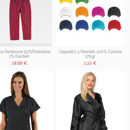
ca Pantalone 93%Poliestere
Cappello 5 Pannelli 100% Cotone
7% Elastain
170gr
28,88 €
2,20 €