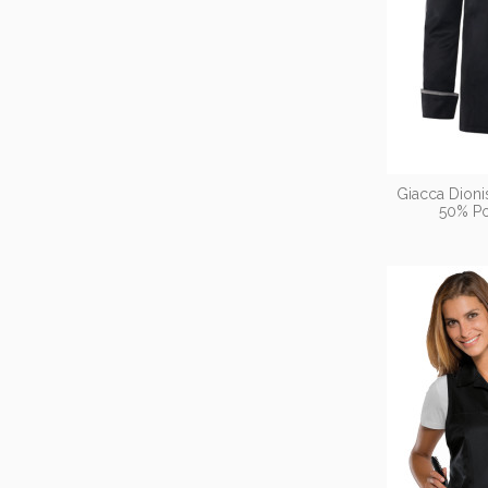
Giacca Dioni
50% Po