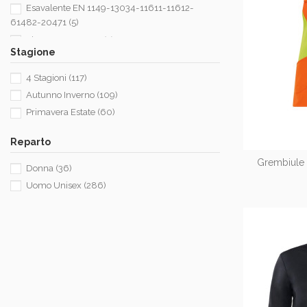
Esavalente EN 1149-13034-11611-11612-
61482-20471
(5)
Fiamma EN 14116
(2)
Stagione
Ignifugo EN 11611-11612
(10)
Pentavalente EN 1149-13034-11611-11612-
4 Stagioni
(117)
61482
(8)
Autunno Inverno
(109)
Visibilità Migliorata EN 17353
(9)
Primavera Estate
(60)
Reparto
Grembiule 
Donna
(36)
Uomo Unisex
(286)