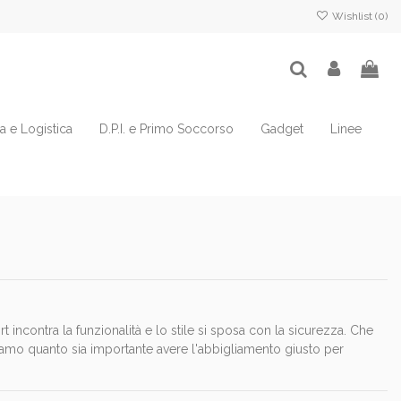
Wishlist (
0
)
ia e Logistica
D.P.I. e Primo Soccorso
Gadget
Linee
rt incontra la funzionalità e lo stile si sposa con la sicurezza. Che
sappiamo quanto sia importante avere l'abbigliamento giusto per