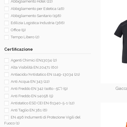
Abbigliamento Hotel
(22)
Abbigliamento per Estetica
(46)
Abbigliamento Sanitario
(198)
Edilizia Logistica Industria
(366)
Office
(9)
Tempo Libero
(2)
Certificazione
Agenti Chimici EN13034
(2)
Alta Visibilità EN 20471
(60)
Antiacido/Antistatico EN 1149-13034
(21)
Anti Acqua EN 343
(22)
Giacc
Anti Freddo EN 342 (sotto -5C°)
(9)
Anti Freddo EN 14058
(5)
Antistatico ESD CEI EN 61340-5-1
(12)
Anti Taglio EN 381
(6)
EN 496 Indumenti di Protezione Vigili del
Fuoco
(1)