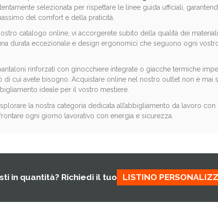
tentamente selezionata per rispettare le linee guida ufficiali, garante
massimo del comfort e della praticità.
stro catalogo online, vi accorgerete subito della qualità dei materiali ut
 una durata eccezionale e design ergonomici che seguono ogni vostro m
i pantaloni rinforzati con ginocchiere integrate o giacche termiche imp
 di cui avete bisogno. Acquistare online nel nostro outlet non è mai s
bbigliamento ideale per il vostro mestiere.
esplorare la nostra categoria dedicata all’abbigliamento da lavoro con cu
frontare ogni giorno lavorativo con energia e sicurezza.
ti in quantità? Richiedi il tuo
LISTINO PERSONALIZ