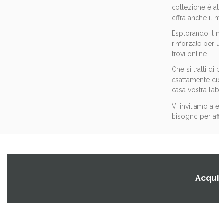
collezione è at
offra anche il 
Esplorando il no
rinforzate per
trovi online.
Che si tratti d
esattamente ciò
casa vostra l’a
Vi invitiamo a 
bisogno per af
Acquis