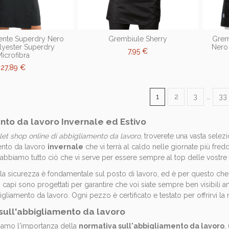
ente Superdry Nero
Grembiule Sherry
Grem
lyester Superdry
Nero
7,95 €
icrofibra
27,89 €
1
2
3
…
33
nto da lavoro Invernale ed Estivo
let shop online di abbigliamento da lavoro
, troverete una vasta selezi
ento da lavoro
invernale
che vi terrà al caldo nelle giornate più fre
 abbiamo tutto ciò che vi serve per essere sempre al top delle vostre 
a sicurezza è fondamentale sul posto di lavoro, ed è per questo ch
ti capi sono progettati per garantire che voi siate sempre ben visibili an
bigliamento da lavoro. Ogni pezzo è certificato e testato per offrirvi la
sull'abbigliamento da lavoro
iamo l'importanza della
normativa sull'abbigliamento da lavoro
,