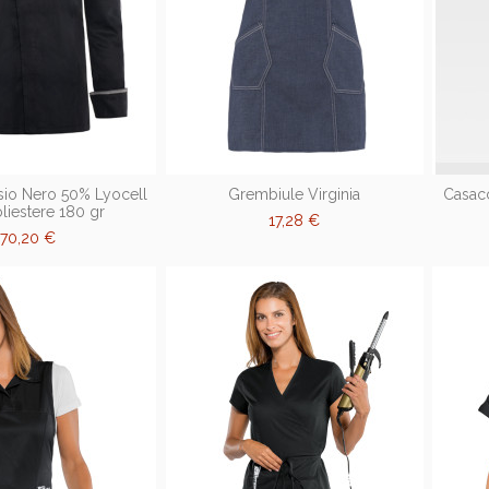
sio Nero 50% Lyocell
Grembiule Virginia
Casac
liestere 180 gr
17,28 €
70,20 €