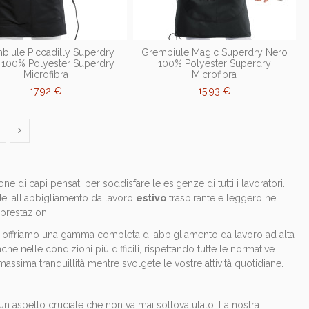
biule Piccadilly Superdry
Grembiule Magic Superdry Nero
 100% Polyester Superdry
100% Polyester Superdry
Microfibra
Microfibra
17,92 €
15,93 €
one di capi pensati per soddisfare le esigenze di tutti i lavoratori.
dde, all'abbigliamento da lavoro
estivo
traspirante e leggero nei
prestazioni.
e offriamo una gamma completa di abbigliamento da lavoro ad alta
che nelle condizioni più difficili, rispettando tutte le normative
 massima tranquillità mentre svolgete le vostre attività quotidiane.
 un aspetto cruciale che non va mai sottovalutato. La nostra