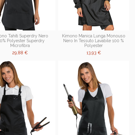
ono Tahiti Superdry Nero
Kimono Manica Lunga Monouso
0% Polyester Superdry
Nero In Tessuto Lavabile 100 %
Microfibra
Polyester
29,88 €
13,93 €