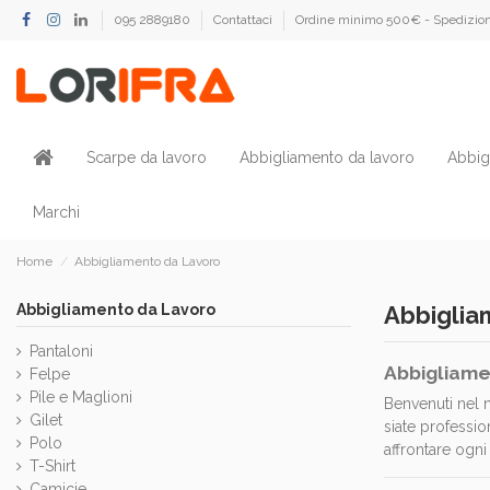
095 2889180
Contattaci
Ordine minimo 500€ - Spedizion
Scarpe da lavoro
Abbigliamento da lavoro
Abbig
Marchi
Home
Abbigliamento da Lavoro
Abbigliamento da Lavoro
Abbiglia
Pantaloni
Abbigliame
Felpe
Pile e Maglioni
Benvenuti nel 
Gilet
siate professio
Polo
affrontare ogn
T-Shirt
Camicie