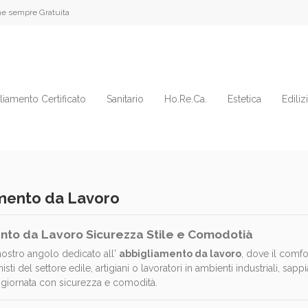
e sempre Gratuita
liamento Certificato
Sanitario
Ho.Re.Ca.
Estetica
Ediliz
mento da Lavoro
nto da Lavoro Sicurezza Stile e Comodotià
nostro angolo dedicato all'
abbigliamento da lavoro
, dove il comfo
nisti del settore edile, artigiani o lavoratori in ambienti industriali, 
i giornata con sicurezza e comodità.