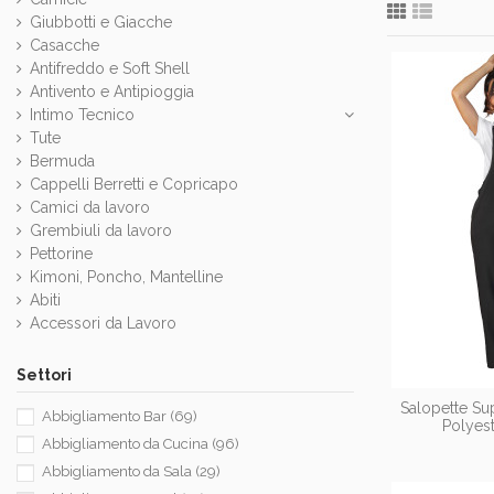
Giubbotti e Giacche
Casacche
Antifreddo e Soft Shell
Antivento e Antipioggia
Intimo Tecnico
Tute
Bermuda
Cappelli Berretti e Copricapo
Camici da lavoro
Grembiuli da lavoro
Pettorine
Kimoni, Poncho, Mantelline
Abiti
Accessori da Lavoro
Settori
Salopette Su
Abbigliamento Bar
(69)
Polyes
Abbigliamento da Cucina
(96)
Abbigliamento da Sala
(29)