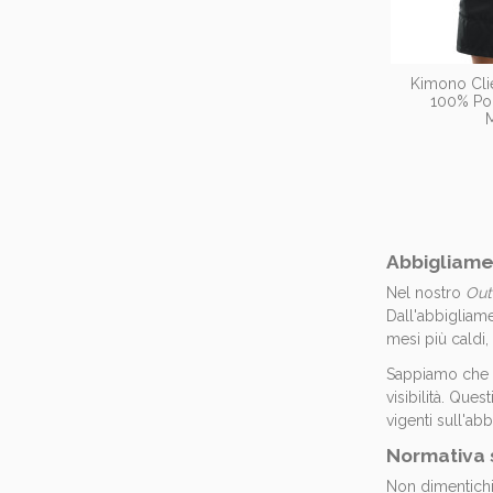
Kimono Cli
100% Po
M
Abbigliame
Nel nostro
Out
Dall'abbigliam
mesi più caldi,
Sappiamo che l
visibilità. Ques
vigenti sull'ab
Normativa 
Non dimentich