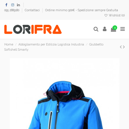
095 2889180
Contattaci
Ordine minimo 500€ - Spedizione sempre Gratuita
Wishlist (
0
)
0
Home
Abbigliamento per Edilizia Logistica Industria
Giubbetto
Softshell Smarty