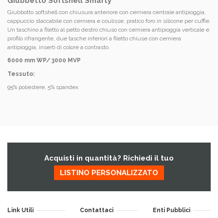
Giubbetto Softshell Smarty
Giubbotto softshell con chiusura anteriore con cerniera centrale antipioggia,
cappuccio staccabile con cerniera e coulisse, pratico foro in silicone per cuffie.
Un taschino a filetto al petto destro chiuso con cerniera antipioggia verticale e
profilo rifrangente, due tasche inferiori a filetto chiuse con cerniera
antipioggia, inserti di colore a contrasto.
6000 mm WP/ 3000 MVP
Tessuto:
95% poliestere, 5% spandex
Acquisti in quantità? Richiedi il tuo
LISTINO PERSONALIZZATO
Link Utili
Contattaci
Enti Pubblici