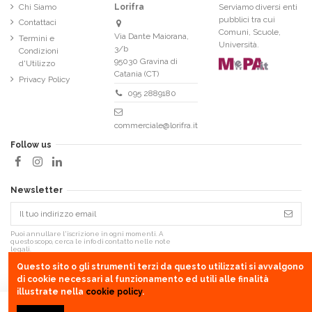
Chi Siamo
Lorifra
Serviamo diversi enti
pubblici tra cui
Contattaci
Comuni, Scuole,
Via Dante Maiorana,
Termini e
Università.
3/b
Condizioni
95030 Gravina di
d'Utilizzo
Catania (CT)
Privacy Policy
095 2889180
commerciale@lorifra.it
Follow us
Newsletter
Puoi annullare l'iscrizione in ogni momenti. A
questo scopo, cerca le info di contatto nelle note
legali.
Questo sito o gli strumenti terzi da questo utilizzati si avvalgono
di cookie necessari al funzionamento ed utili alle finalità
illustrate nella
cookie policy
.