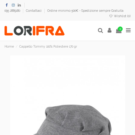
095 2889180
Contattaci
Ordine minimo 500€ - Spedizione sempre Gratuita
Wishlist (
0
)
0
Home
Cappello Tommy 100% Poliestere 170 gr