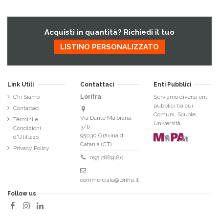
Acquisti in quantità? Richiedi il tuo
LISTINO PERSONALIZZATO
Link Utili
Contattaci
Enti Pubblici
Chi Siamo
Lorifra
Serviamo diversi enti
pubblici tra cui
Contattaci
Comuni, Scuole,
Via Dante Maiorana,
Termini e
Università.
3/b
Condizioni
95030 Gravina di
d'Utilizzo
Catania (CT)
Privacy Policy
095 2889180
commerciale@lorifra.it
Follow us