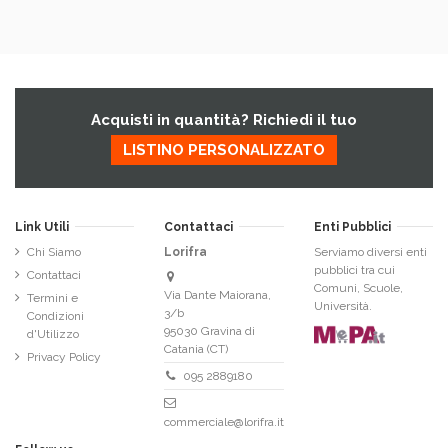
Acquisti in quantità? Richiedi il tuo
LISTINO PERSONALIZZATO
Link Utili
Contattaci
Enti Pubblici
Chi Siamo
Lorifra
Serviamo diversi enti
pubblici tra cui
Contattaci
Comuni, Scuole,
Via Dante Maiorana,
Termini e
Università.
3/b
Condizioni
95030 Gravina di
d'Utilizzo
Catania (CT)
Privacy Policy
095 2889180
commerciale@lorifra.it