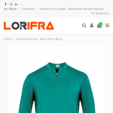
095 2889180
Contattaci
Ordine minimo 500€ - Spedizione sempre Gratuita
Wishlist (
0
)
0
Home
Casacca Gabriele - 100% Cotone 185 gr