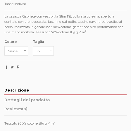
Tasse incluse
La casacca Gabriele con vestibilità Slim Fit, collo alla coreana, apertura
centrale con zip rovesciata, taschino sul petto, tasche davanti ed elastico al
polso, realizzata in gabardine 100% cotone, garantisce alte performance con
una mano morbida. Tessuto 100% cotone 185 g / m²
Colore
Taglia
Descrizione
Dettagli del prodotto
Reviews
(0)
Tessuto 100% cotone 185 g / m²