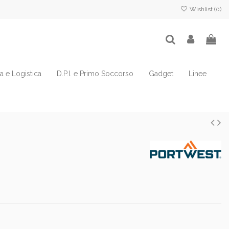
Wishlist (
0
)
ia e Logistica
D.P.I. e Primo Soccorso
Gadget
Linee