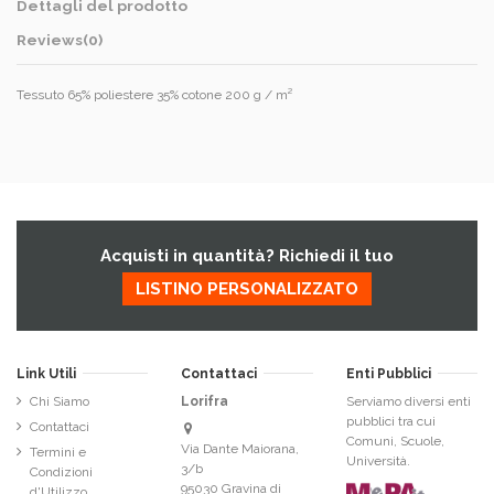
Dettagli del prodotto
Reviews
(0)
Tessuto 65% poliestere 35% cotone 200 g / m²
Acquisti in quantità? Richiedi il tuo
LISTINO PERSONALIZZATO
Link Utili
Contattaci
Enti Pubblici
Chi Siamo
Lorifra
Serviamo diversi enti
pubblici tra cui
Contattaci
Comuni, Scuole,
Via Dante Maiorana,
Termini e
Università.
3/b
Condizioni
95030 Gravina di
d'Utilizzo