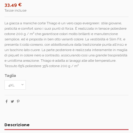
33,49 €
Tasse incluse
La giacca a maniche corte Thiago è un vero capo evergreen: stile giovane,
praticità e comfort sono i suoi punti di forza. È realizzata in tenace poliestere
cotone 200 g / m² che garantisce colori molto brillanti e manutenzione
semplice, ed è proposta in ben otto varianti colore. La vestibilità è Slim Fit, e
presenta il collo coreano, con abbottonatura dalla tradizionale punta all’insù e
un taschino lato cuore. La parte posteriore è realizzata interamente in maglia
di piquet in colore nero a contrasto, assicurando così una grande traspirabilità
e un’ottima areazione. Thiago è adatta ai lavaggi alle alte temperature.
Tessuto 65% poliestere 35% cotone 200 g / m²
Taglia
Descrizione