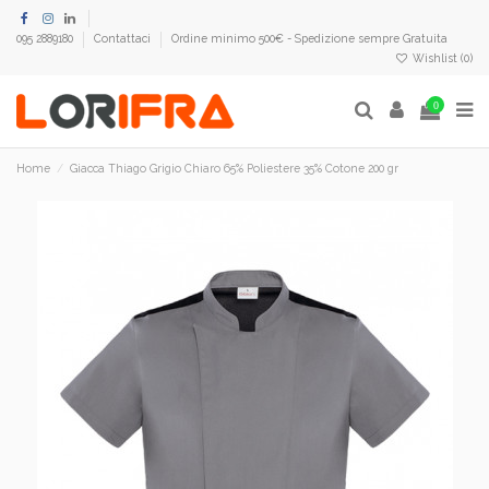
095 2889180
Contattaci
Ordine minimo 500€ - Spedizione sempre Gratuita
Wishlist (
0
)
0
Home
Giacca Thiago Grigio Chiaro 65% Poliestere 35% Cotone 200 gr