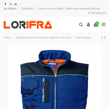
095 2889180
Contattaci
Ordine minimo 500€ - Spedizione sempre Gratuita
Wishlist (
0
)
0
Home
Abbigliamento per Edilizia Logistica Industria
Gilet Morgan