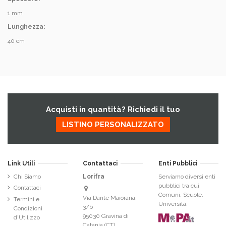
1 mm
Lunghezza:
40 cm
Acquisti in quantità? Richiedi il tuo
LISTINO PERSONALIZZATO
Link Utili
Contattaci
Enti Pubblici
Chi Siamo
Lorifra
Serviamo diversi enti
pubblici tra cui
Contattaci
Comuni, Scuole,
Via Dante Maiorana,
Termini e
Università.
3/b
Condizioni
95030 Gravina di
d'Utilizzo
Catania (CT)