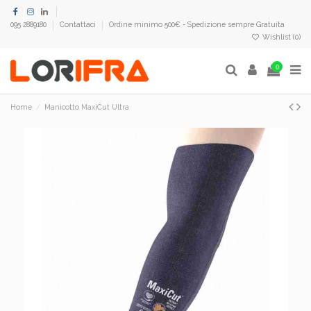
095 2889180
Contattaci
Ordine minimo 500€ - Spedizione sempre Gratuita
Wishlist (
0
)
0
Home
Manicotto MaxiCut Ultra