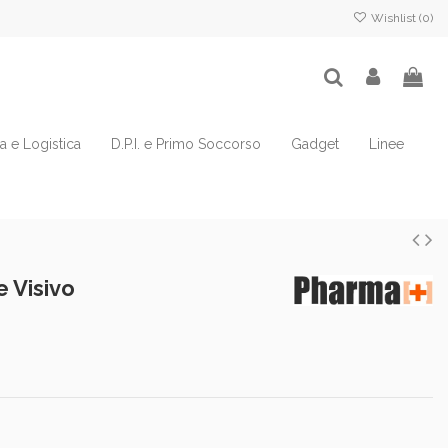
Wishlist (
0
)
ia e Logistica
D.P.I. e Primo Soccorso
Gadget
Linee
 Visivo