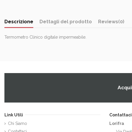
Descrizione
Dettagli del prodotto
Reviews
(0)
Termometro Clinico digitale impermeabile.
Acquis
Link Utili
Contattaci
Chi Siamo
Lorifra
Contattaci
Via Dant