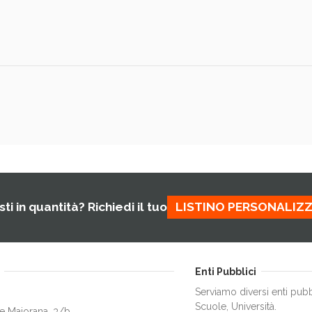
ti in quantità? Richiedi il tuo
LISTINO PERSONALIZ
Enti Pubblici
Serviamo diversi enti pubb
Scuole, Università.
e Maiorana, 3/b