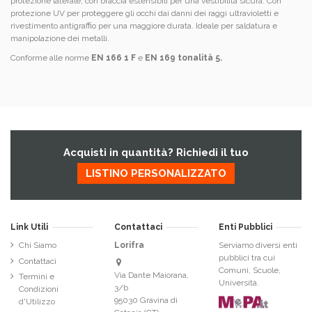
protezione laterale, con braccia estensibili per una vestibilità sicura. Con
protezione UV per proteggere gli occhi dai danni dei raggi ultravioletti e
rivestimento antigraffio per una maggiore durata. Ideale per saldatura e
manipolazione dei metalli.
Conforme alle norme
EN 166 1 F
e
EN 169 tonalità 5.
Acquisti in quantità? Richiedi il tuo
LISTINO PERSONALIZZATO
Link Utili
Contattaci
Enti Pubblici
Chi Siamo
Lorifra
Serviamo diversi enti
pubblici tra cui
Contattaci
Comuni, Scuole,
Via Dante Maiorana,
Termini e
Università.
3/b
Condizioni
95030 Gravina di
d'Utilizzo