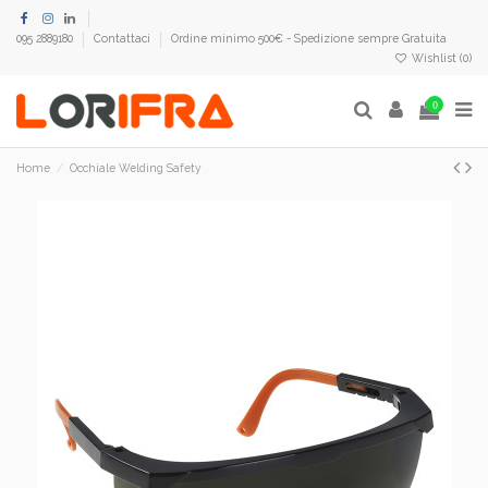
095 2889180
Contattaci
Ordine minimo 500€ - Spedizione sempre Gratuita
Wishlist (
0
)
0
Home
Occhiale Welding Safety