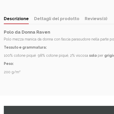
Descrizione
Dettagli del prodotto
Reviews
(0)
Polo da Donna Raven
Polo mezza manica da donna con fascia parasudore nella parte poster
Tessuto e grammatura:
100% cotone piqué 98% cotone piqué, 2% viscosa
solo
per
grig
Peso:
200 g/m²