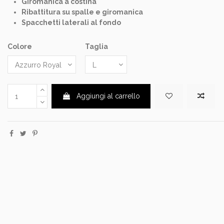
Giromanica a costina
Ribattitura su spalle e giromanica
Spacchetti laterali al fondo
Colore
Taglia
Aggiungi al carrello