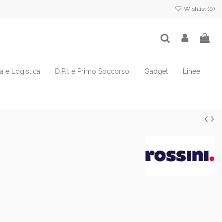
Wishlist (
0
)
ia e Logistica
D.P.I. e Primo Soccorso
Gadget
Linee