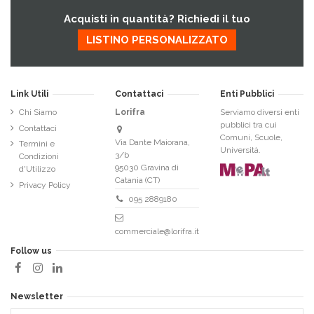
Acquisti in quantità? Richiedi il tuo
LISTINO PERSONALIZZATO
Link Utili
Contattaci
Enti Pubblici
Chi Siamo
Lorifra
Serviamo diversi enti
pubblici tra cui
Contattaci
Comuni, Scuole,
Via Dante Maiorana,
Termini e
Università.
3/b
Condizioni
95030 Gravina di
d'Utilizzo
Catania (CT)
Privacy Policy
095 2889180
commerciale@lorifra.it
Follow us
Newsletter