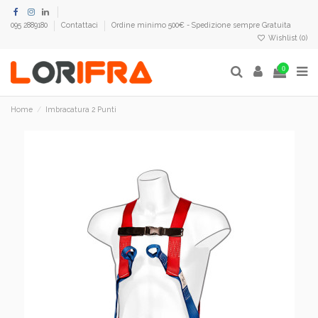
095 2889180
Contattaci
Ordine minimo 500€ - Spedizione sempre Gratuita
Wishlist (
0
)
0
Home
Imbracatura 2 Punti