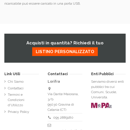
ricaricabile può essere caricato in una porta USB.
Acquisti in quantità? Richiedi il tuo
LISTINO PERSONALIZZATO
Link Utili
Contattaci
Enti Pubblici
Chi Siamo
Lorifra
Serviamo diversi enti
pubblici tra cui
Contattaci
Comuni, Scuole,
Via Dante Maiorana,
Termini e
Università.
3/b
Condizioni
95030 Gravina di
d'Utilizzo
Catania (CT)
Privacy Policy
095 2889180