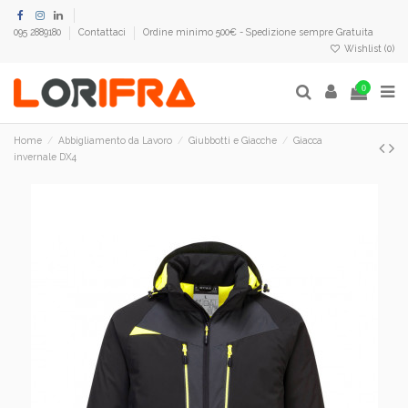
095 2889180
Contattaci
Ordine minimo 500€ - Spedizione sempre Gratuita
Wishlist (
0
)
0
Home
Abbigliamento da Lavoro
Giubbotti e Giacche
Giacca
invernale DX4