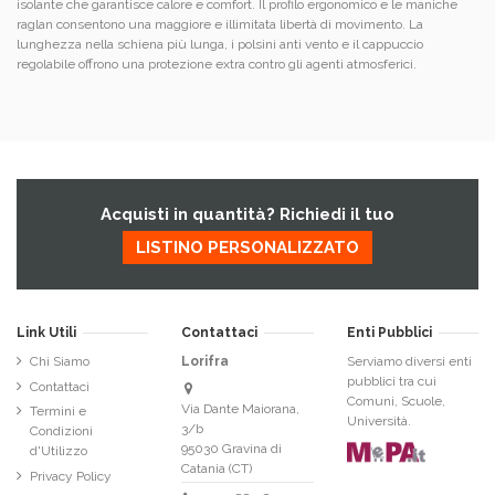
isolante che garantisce calore e comfort. Il profilo ergonomico e le maniche
raglan consentono una maggiore e illimitata libertà di movimento. La
lunghezza nella schiena più lunga, i polsini anti vento e il cappuccio
regolabile offrono una protezione extra contro gli agenti atmosferici.
Acquisti in quantità? Richiedi il tuo
LISTINO PERSONALIZZATO
Link Utili
Contattaci
Enti Pubblici
Chi Siamo
Lorifra
Serviamo diversi enti
pubblici tra cui
Contattaci
Comuni, Scuole,
Via Dante Maiorana,
Termini e
Università.
3/b
Condizioni
95030 Gravina di
d'Utilizzo
Catania (CT)
Privacy Policy