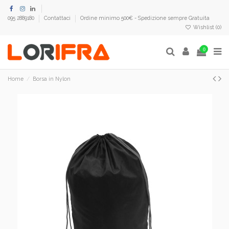
095 2889180
Contattaci
Ordine minimo 500€ - Spedizione sempre Gratuita
Wishlist (
0
)
0
Home
Borsa in Nylon