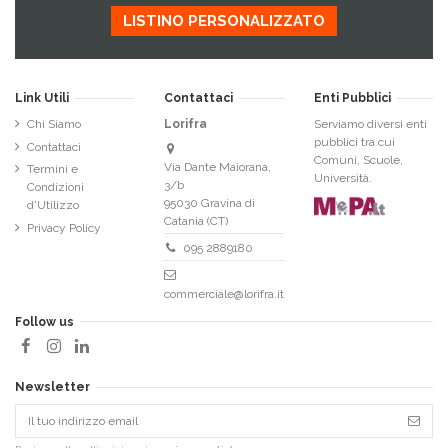
LISTINO PERSONALIZZATO
Link Utili
Contattaci
Enti Pubblici
Chi Siamo
Lorifra
Serviamo diversi enti
pubblici tra cui
Contattaci
Comuni, Scuole,
Via Dante Maiorana,
Termini e
Università.
3/b
Condizioni
95030 Gravina di
d'Utilizzo
Catania (CT)
Privacy Policy
095 2889180
commerciale@lorifra.it
Follow us
Newsletter