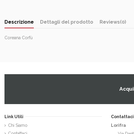
Descrizione
Dettagli del prodotto
Reviews
(0)
Coreana Corfù
Acquis
Link Utili
Contattaci
Chi Siamo
Lorifra
Contattaci
Via Dant