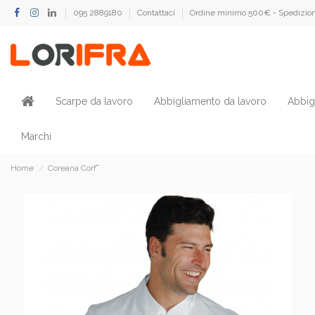
095 2889180
Contattaci
Ordine minimo 500€ - Spedizion
Scarpe da lavoro
Abbigliamento da lavoro
Abbig
Marchi
Home
Coreana Corf˘