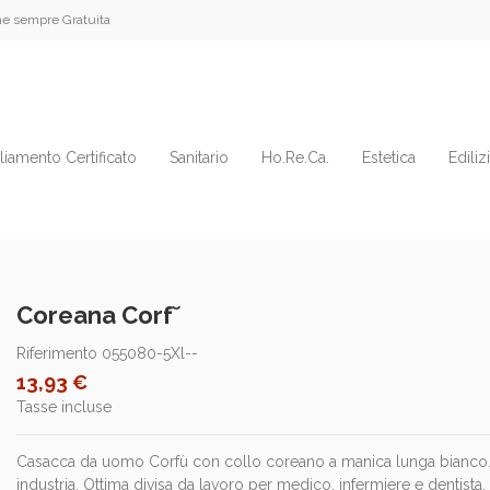
e sempre Gratuita
liamento Certificato
Sanitario
Ho.Re.Ca.
Estetica
Ediliz
Coreana Corf˘
Riferimento
055080-5Xl--
13,93 €
Tasse incluse
Casacca da uomo Corfù con collo coreano a manica lunga bianco. Se
industria. Ottima divisa da lavoro per medico, infermiere e dentista