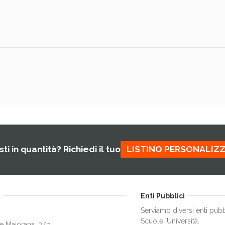
ti in quantità? Richiedi il tuo
LISTINO PERSONALIZ
Enti Pubblici
Serviamo diversi enti pubb
Scuole, Università.
e Maiorana, 3/b