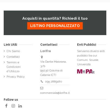
Acquisti in quantità? Richiedi il tuo
LISTINO PERSONALIZZATO
Link Utili
Contattaci
Enti Pubblici
Chi Siamo
Lorifra
Serviamo diversi enti
pubblici tra cui
Contattaci
Comuni, Scuole,
Via Dante Maiorana,
Termini e
Università.
3/b
Condizioni
95030 Gravina di
d'Utilizzo
Catania (CT)
Privacy Policy
095 2889180
commerciale@lorifra.it
Follow us