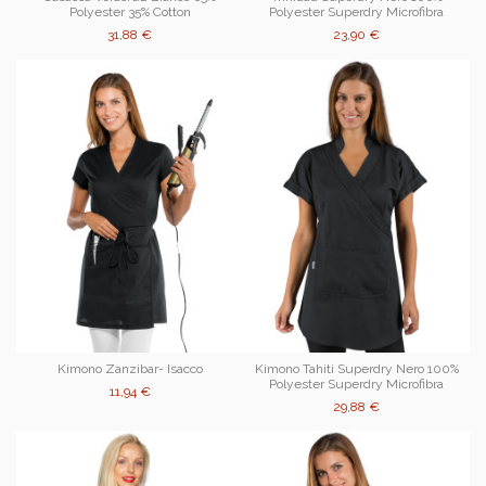
Polyester 35% Cotton
Polyester Superdry Microfibra
31,88 €
23,90 €
Kimono Zanzibar- Isacco
Kimono Tahiti Superdry Nero 100%
Polyester Superdry Microfibra
11,94 €
29,88 €