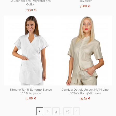
Zucchero 65% Polyester 35%
Polyester
Cotton
31,88 €
23,90 €
Kimono Tahiti Boheme Bianco
Camicia Detroit Unisex M/M Lino
100% Polyester
60% Cotton 40% Linen
31,88 €
39,85 €
1
2
3
…
10