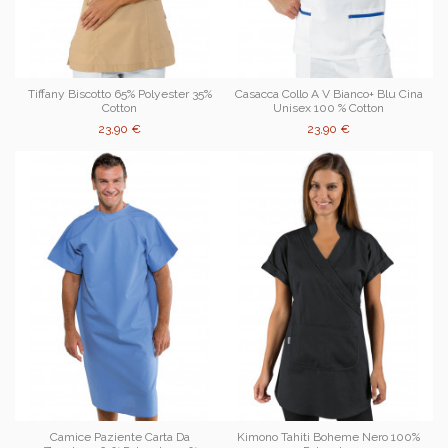
Tiffany Biscotto 65% Polyester 35%
Casacca Collo A V Bianco+ Blu Cina
Cotton
Unisex 100 % Cotton
23,90 €
23,90 €
Camice Paziente Carta Da
Kimono Tahiti Boheme Nero 100%