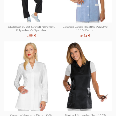
Salopette Super Stretch Nero 96%
Casacca Dacca Rigatino Azzurro
Polyester 4% Spandex
100 % Cotton
31,88 €
37,84 €
Casacca Veracruz Bianco 65%
Trinidad Superdry Nero 100%