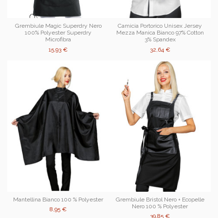
Grembiule Magic Superdry Nero
Camicia Portorico Unisex Jersey
100% Polyester Superdry
Mezza Manica Bianco 97% Cotton
Microfibra
3% Spandex
15,93 €
32,64 €
Mantellina Bianco 100 % Polyester
Grembiule Bristol Nero + Ecopelle
Nero 100 % Polyester
8,95 €
39,85 €