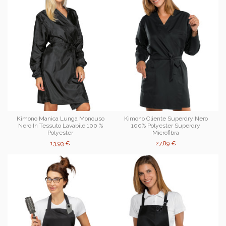
Kimono Manica Lunga Monouso
Kimono Cliente Superdry Nero
Nero In Tessuto Lavabile 100 %
100% Polyester Superdry
Polyester
Microfibra
13,93 €
27,89 €