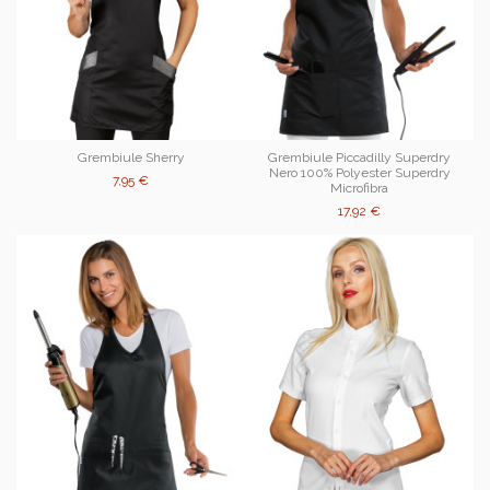
Grembiule Sherry
Grembiule Piccadilly Superdry
Nero 100% Polyester Superdry
7,95 €
Microfibra
17,92 €