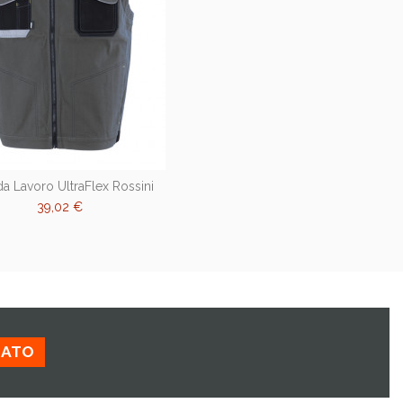
da Lavoro UltraFlex Rossini
39,02 €
ZATO