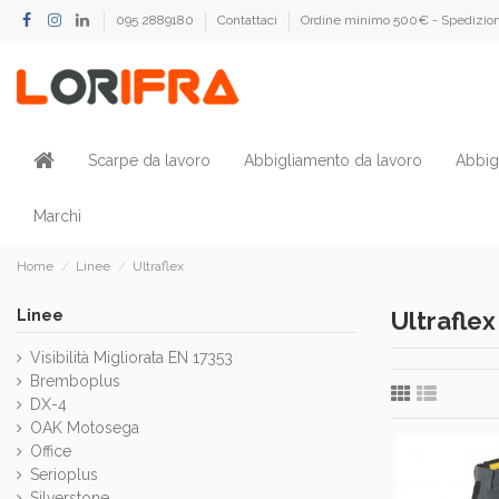
095 2889180
Contattaci
Ordine minimo 500€ - Spedizion
Scarpe da lavoro
Abbigliamento da lavoro
Abbig
Marchi
Home
Linee
Ultraflex
Linee
Ultraflex
Visibilità Migliorata EN 17353
Bremboplus
DX-4
OAK Motosega
Office
Serioplus
Silverstone