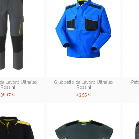
da Lavoro Ultraflex
Giubbetto da Lavoro Ultraflex
Pet
Rossini
Rossini
36,17 €
43,55 €