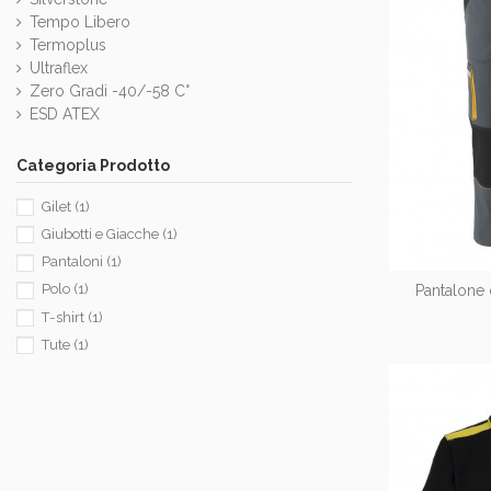
Tempo Libero
Termoplus
Ultraflex
Zero Gradi -40/-58 C°
ESD ATEX
Categoria Prodotto
Gilet
(1)
Giubotti e Giacche
(1)
Pantaloni
(1)
Polo
(1)
Pantalone 
T-shirt
(1)
Tute
(1)