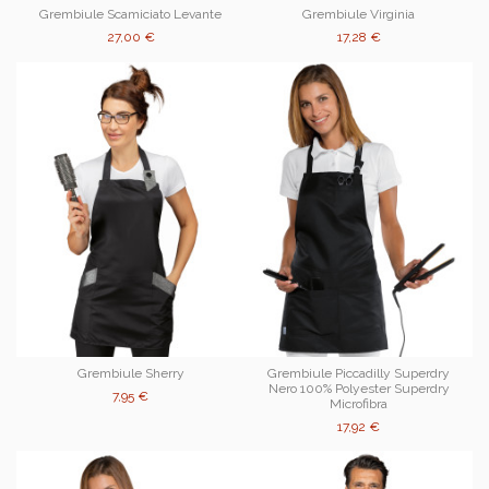
Grembiule Scamiciato Levante
Grembiule Virginia
27,00 €
17,28 €
Grembiule Sherry
Grembiule Piccadilly Superdry
Nero 100% Polyester Superdry
7,95 €
Microfibra
17,92 €