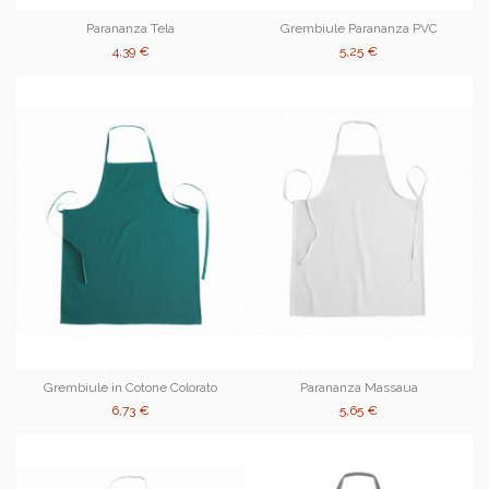
Parananza Tela
Grembiule Parananza PVC
4,39 €
5,25 €
Grembiule in Cotone Colorato
Parananza Massaua
6,73 €
5,65 €