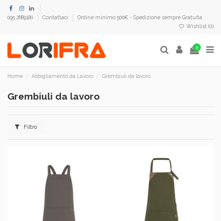
095 2889180
Contattaci
Ordine minimo 500€ - Spedizione sempre Gratuita
Wishlist (
0
)
0
Home
Abbigliamento da Lavoro
Grembiuli da lavoro
Grembiuli da lavoro
Filtro