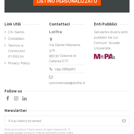
LISTINO PERSONALIZZATO
Link Utili
Contattaci
Enti Pubblici
Chi Siamo
Lorifra
Serviamo diversi enti
pubblici tra cui
Contattaci
Comuni, Scuole,
Via Dante Maiorana,
Termini e
Università.
3/b
Condizioni
95030 Gravina di
d'Utilizzo
Catania (CT)
Privacy Policy
095 2889180
commerciale@lorifra.it
Follow us
Newsletter
Puoi annullare l'iscrizione in ogni momenti. A
questo scopo, cerca le info di contatto nelle note