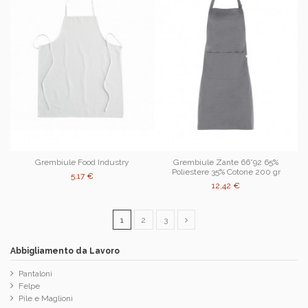
Grembiule Food Industry
Grembiule Zante 66*92 65%
Poliestere 35% Cotone 200 gr
5,17 €
12,42 €
1
2
3
Abbigliamento da Lavoro
Pantaloni
Felpe
Pile e Maglioni