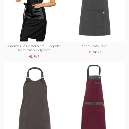
Grembiule Bristol Nero + Ecopelle
Scamiciato Gioia
Nero 100 % Polyester
21,06 €
39,85 €