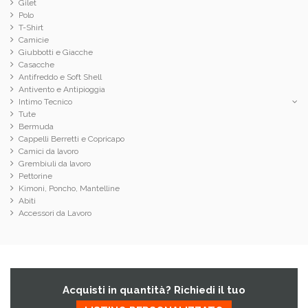
Gilet
Polo
T-Shirt
Camicie
Giubbotti e Giacche
Casacche
Antifreddo e Soft Shell
Antivento e Antipioggia
Intimo Tecnico
Tute
Bermuda
Cappelli Berretti e Copricapo
Camici da lavoro
Grembiuli da lavoro
Pettorine
Kimoni, Poncho, Mantelline
Abiti
Accessori da Lavoro
Acquisti in quantità? Richiedi il tuo