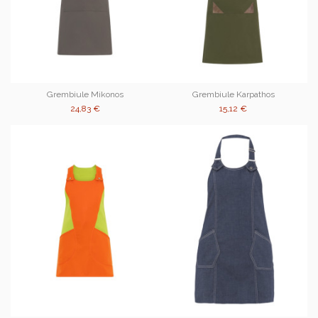
Grembiule Mikonos
Grembiule Karpathos
24,83 €
15,12 €