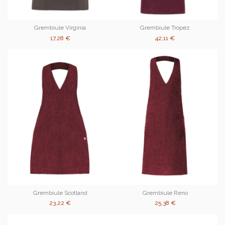
Grembiule Virginia
Grembiule Tropez
17,28 €
42,11 €
Grembiule Scotland
Grembiule Reno
23,22 €
25,38 €