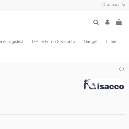
Wishlist (
0
)
ia e Logistica
D.P.I. e Primo Soccorso
Gadget
Linee