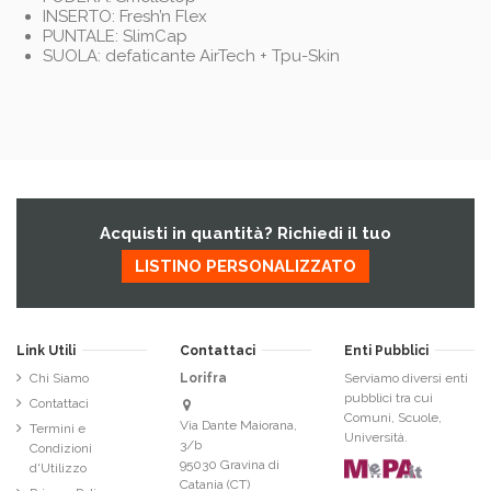
INSERTO: Fresh’n Flex
PUNTALE: SlimCap
SUOLA: defaticante AirTech + Tpu-Skin
Acquisti in quantità? Richiedi il tuo
LISTINO PERSONALIZZATO
Link Utili
Contattaci
Enti Pubblici
Chi Siamo
Lorifra
Serviamo diversi enti
pubblici tra cui
Contattaci
Comuni, Scuole,
Via Dante Maiorana,
Termini e
Università.
3/b
Condizioni
95030 Gravina di
d'Utilizzo
Catania (CT)