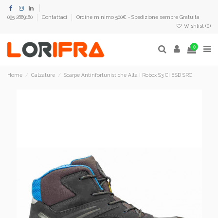
095 2889180
Contattaci
Ordine minimo 500€ - Spedizione sempre Gratuita
Wishlist (
0
)
0
Home
Calzature
Scarpe Antinfortunistiche Alta I Robox S3 CI ESD SRC