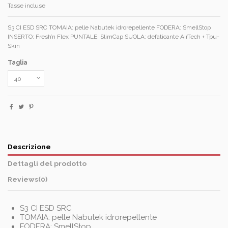
Tasse incluse
S3 CI ESD SRC TOMAIA: pelle Nabutek idrorepellente FODERA: SmellStop
INSERTO: Fresh’n Flex PUNTALE: SlimCap SUOLA: defaticante AirTech + Tpu-
Skin
Taglia
Descrizione
Dettagli del prodotto
Reviews
(0)
S3 CI ESD SRC
TOMAIA: pelle Nabutek idrorepellente
FODERA: SmellStop