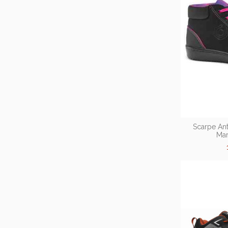
Scarpe Ant
Mar