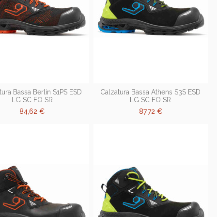
tura Bassa Berlin S1PS ESD
Calzatura Bassa Athens S3S ESD
LG SC FO SR
LG SC FO SR
84,62 €
87,72 €