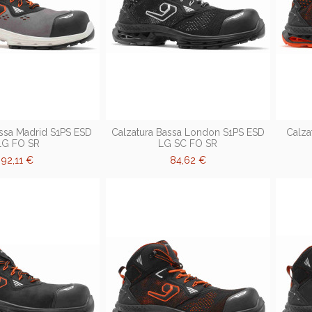
assa Madrid S1PS ESD
Calzatura Bassa London S1PS ESD
Calza
LG FO SR
LG SC FO SR
92,11 €
84,62 €