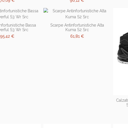
70,09 €
96,12 €
nfortunistiche Bassa
Scarpe Antinfortunistiche Alta
erful S3 Wr Src
Kuma S2 Src
95,42 €
61,81 €
Calzat