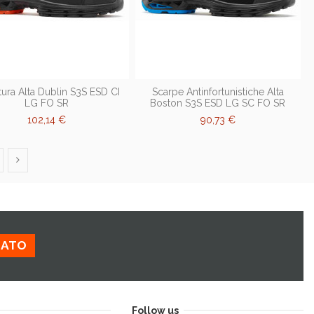
tura Alta Dublin S3S ESD CI
Scarpe Antinfortunistiche Alta
LG FO SR
Boston S3S ESD LG SC FO SR
102,14 €
90,73 €
ZATO
Follow us