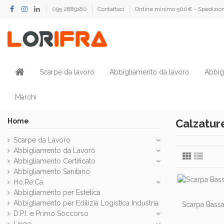
095 2889180
Contattaci
Ordine minimo 500€ - Spedizion
Scarpe da lavoro
Abbigliamento da lavoro
Abbig
Marchi
Home
Calzatur
Scarpe da Lavoro
Abbigliamento da Lavoro
Abbigliamento Certificato
Abbigliamento Sanitario
Ho.Re.Ca.
Abbigliamento per Estetica
Abbigliamento per Edilizia Logistica Industria
Scarpa Bassa
D.P.I. e Primo Soccorso
Linee