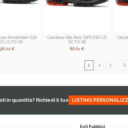
Bassa Amsterdam S3S
Calzatura Alta Paris S1PS ESD LG
Calza
CI LG FO SR
SC FO SR
98,04 €
86,61 €
1
2
3
…
6
ti in quantità? Richiedi il tuo
LISTINO PERSONALIZ
Enti Pubblici