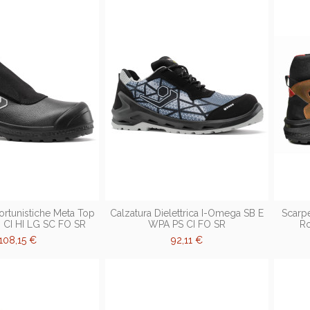
ortunistiche Meta Top
Calzatura Dielettrica I-Omega SB E
Scarpe
CI HI LG SC FO SR
WPA PS CI FO SR
Ro
108,15 €
92,11 €