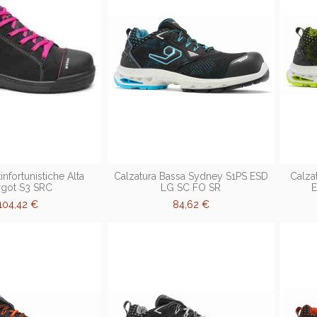
infortunistiche Alta
Calzatura Bassa Sydney S1PS ESD
Calza
got S3 SRC
LG SC FO SR
104,42 €
84,62 €