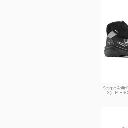
Scarpe Antinf
S3L M HRO 