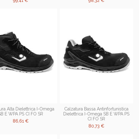
99,41 €
98,32 €
ura Alta Dielettrica I-Omega
Calzatura Bassa Antinfortunistica
SB E WPA PS CI FO SR
Dielettrica I-Omega SB E WPA PS
CI FO SR
86,61 €
80,73 €