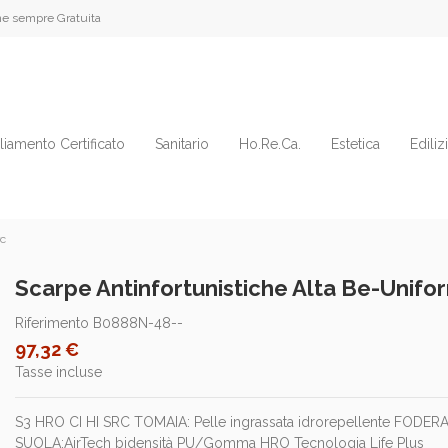
e sempre Gratuita
liamento Certificato
Sanitario
Ho.Re.Ca.
Estetica
Ediliz
rc
Scarpe Antinfortunistiche Alta Be-Unifor
Riferimento
B0888N-48--
97,32 €
Tasse incluse
S3 HRO CI HI SRC TOMAIA: Pelle ingrassata idrorepellente FODER
SUOLA:AirTech bidensità PU/Gomma HRO Tecnologia Life Plus