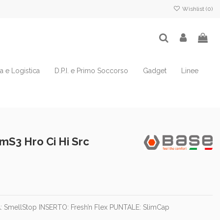
Wishlist (
0
)
ia e Logistica
D.P.I. e Primo Soccorso
Gadget
Linee
mS3 Hro Ci Hi Src
A: SmellStop INSERTO: Fresh’n Flex PUNTALE: SlimCap