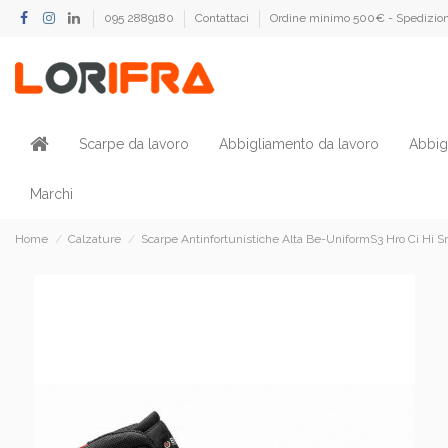
095 2889180
Contattaci
Ordine minimo 500€ - Spedizion
Scarpe da lavoro
Abbigliamento da lavoro
Abbig
Marchi
Home
Calzature
Scarpe Antinfortunistiche Alta Be-UniformS3 Hro Ci Hi S