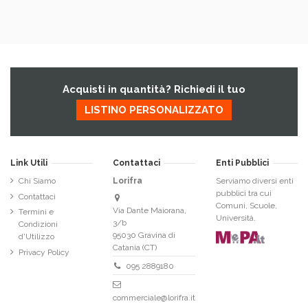
Acquisti in quantità? Richiedi il tuo
LISTINO PERSONALIZZATO
Link Utili
Contattaci
Enti Pubblici
Chi Siamo
Lorifra
Serviamo diversi enti
pubblici tra cui
Contattaci
Comuni, Scuole,
Via Dante Maiorana,
Termini e
Università.
3/b
Condizioni
95030 Gravina di
d'Utilizzo
Catania (CT)
Privacy Policy
095 2889180
commerciale@lorifra.it