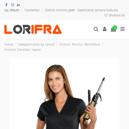
095 2889180
Contattaci
Ordine minimo 500€ - Spedizione sempre Gratuita
Wishlist (
0
)
0
Home
Abbigliamento da Lavoro
Kimoni, Poncho, Mantelline
Kimono Zanzibar- Isacco