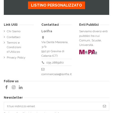
LISTINO PERSONALIZZATO
Link Utili
Contattaci
Enti Pubblici
Chi Siamo
Lorifra
Serviamo diversi enti
pubblici tra cui
Contattaci
Comuni, Scuole,
Via Dante Maiorana,
Termini e
Università.
3/b
Condizioni
95030 Gravina di
d'Utilizzo
Catania (CT)
Privacy Policy
095 2889180
commerciale@lorifra.it
Follow us
Newsletter