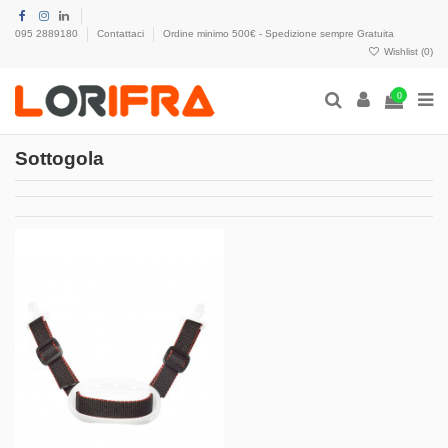
095 2889180
Contattaci
Ordine minimo 500€ - Spedizione sempre Gratuita
Wishlist (
0
)
0
Sottogola