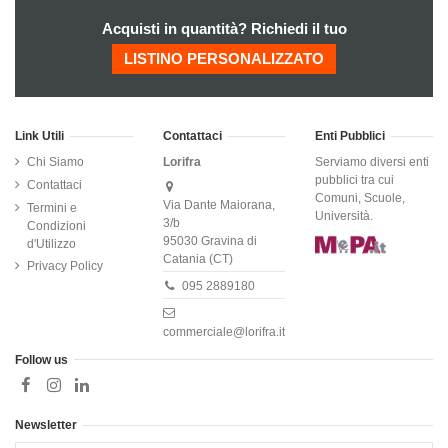
Acquisti in quantità? Richiedi il tuo
LISTINO PERSONALIZZATO
Link Utili
Contattaci
Enti Pubblici
Chi Siamo
Lorifra
Serviamo diversi enti
pubblici tra cui
Contattaci
Comuni, Scuole,
Via Dante Maiorana,
Termini e
Università.
3/b
Condizioni
95030 Gravina di
d'Utilizzo
Catania (CT)
Privacy Policy
095 2889180
commerciale@lorifra.it
Follow us
Newsletter